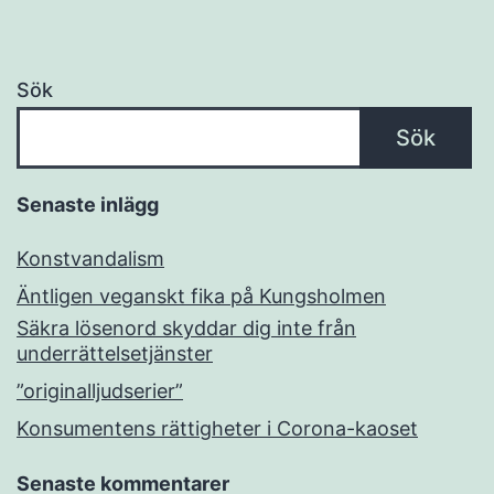
Sök
Sök
Senaste inlägg
Konstvandalism
Äntligen veganskt fika på Kungsholmen
Säkra lösenord skyddar dig inte från
underrättelsetjänster
”originalljudserier”
Konsumentens rättigheter i Corona-kaoset
Senaste kommentarer