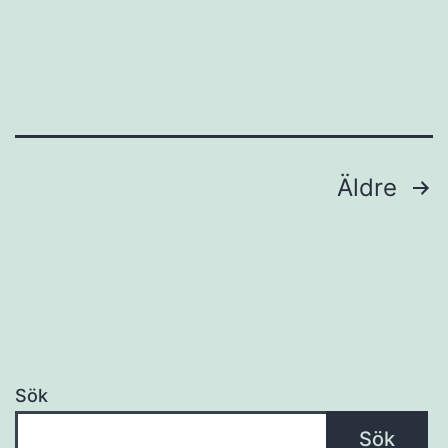
Sidnumrering
Äldre
för
inlägg
Sök
Sök