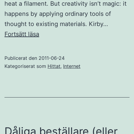
heat a filament. But creativity isn’t magic: it
happens by applying ordinary tools of
thought to existing materials. Kirby…
Kopiera,
Fortsätt läsa
utveckla
och
Publicerat den
2011-06-24
kombinera
Kategoriserat som
Hittat
,
Internet
Dåliga beställare (eller