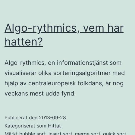
Algo-rythmics, vem har
hatten?
Algo-rythmics, en informationstjänst som
visualiserar olika sorteringsalgoritmer med
hjälp av centraleuropeisk folkdans, är nog
veckans mest udda fynd.
Publicerat den
2013-09-28
Kategoriserat som
Hittat
Märkt
bubble sort
,
insert sort
,
merge sort
,
quick sort
,