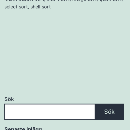
select sort
,
shell sort
Sök
Sök
Senaste inlägg