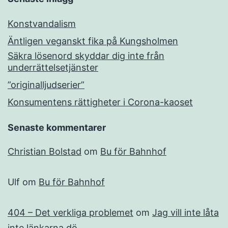
Konstvandalism
Äntligen veganskt fika på Kungsholmen
Säkra lösenord skyddar dig inte från
underrättelsetjänster
”originalljudserier”
Konsumentens rättigheter i Corona-kaoset
Senaste kommentarer
Christian Bolstad
om
Bu för Bahnhof
Ulf
om
Bu för Bahnhof
404 – Det verkliga problemet
om
Jag vill inte låta
inte länkarna dö