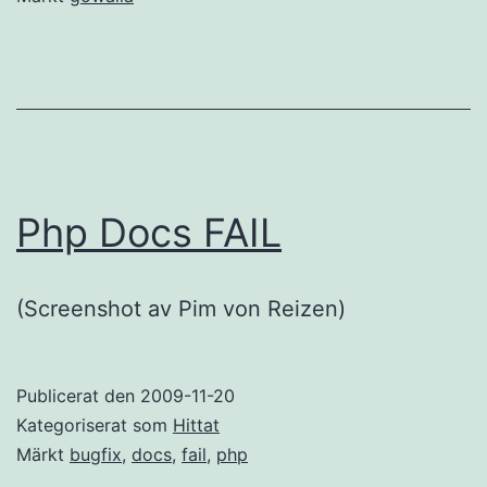
Php Docs FAIL
(Screenshot av Pim von Reizen)
Publicerat den
2009-11-20
Kategoriserat som
Hittat
Märkt
bugfix
,
docs
,
fail
,
php