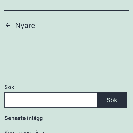
Sidnumrering
Nyare
för
inlägg
Sök
Sök
Senaste inlägg
Konstvandalism