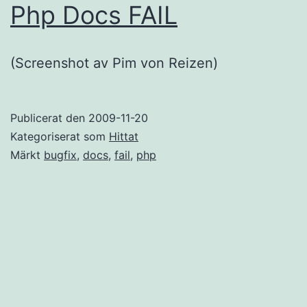
Php Docs FAIL
(Screenshot av Pim von Reizen)
Publicerat den
2009-11-20
Kategoriserat som
Hittat
Märkt
bugfix
,
docs
,
fail
,
php