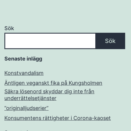
Sök
Sök
Senaste inlägg
Konstvandalism
Äntligen veganskt fika på Kungsholmen
Säkra lösenord skyddar dig inte från
underrättelsetjänster
”originalljudserier”
Konsumentens rättigheter i Corona-kaoset