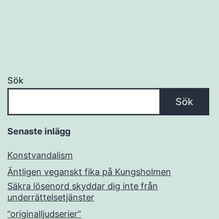
Sök
Sök
Senaste inlägg
Konstvandalism
Äntligen veganskt fika på Kungsholmen
Säkra lösenord skyddar dig inte från
underrättelsetjänster
”originalljudserier”