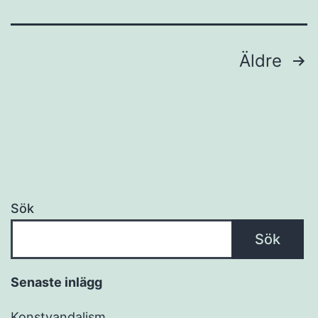
Sidnumrering
Äldre
för
inlägg
Sök
Sök
Senaste inlägg
Konstvandalism