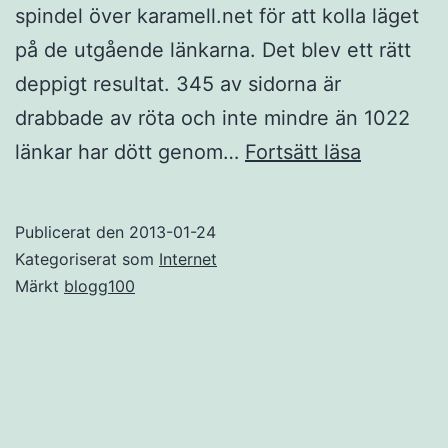
spindel över karamell.net för att kolla läget
på de utgående länkarna. Det blev ett rätt
deppigt resultat. 345 av sidorna är
drabbade av röta och inte mindre än 1022
Jag
länkar har dött genom…
Fortsätt läsa
vill
inte
Publicerat den
2013-01-24
låta
Kategoriserat som
Internet
inte
Märkt
blogg100
länkarna
dö