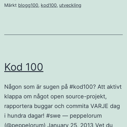
du
Märkt
blogg100
,
kod100
,
utveckling
inte
visste
att
du
behövde
Kod 100
Någon som är sugen på #kod100? Att aktivt
klappa om något open source-projekt,
rapportera buggar och commita VARJE dag
i hundra dagar! #swe — peppelorum
(@peppelorum) January 25, 2013 Vet du