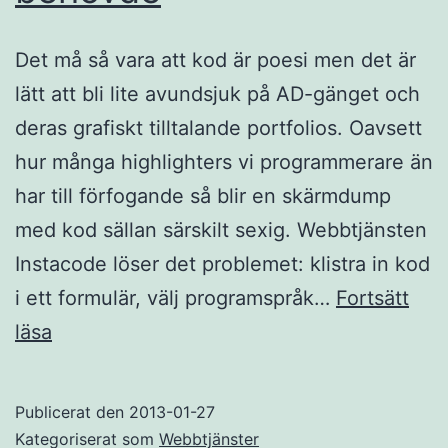
Det må så vara att kod är poesi men det är
lätt att bli lite avundsjuk på AD-gänget och
deras grafiskt tilltalande portfolios. Oavsett
hur många highlighters vi programmerare än
har till förfogande så blir en skärmdump
med kod sällan särskilt sexig. Webbtjänsten
Instacode löser det problemet: klistra in kod
i ett formulär, välj programspråk…
Fortsätt
Instacode
läsa
–
webbtjänsten
Publicerat den
2013-01-27
som
Kategoriserat som
Webbtjänster