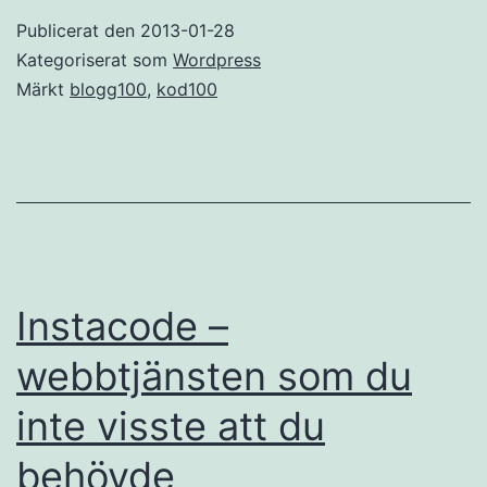
att
Publicerat den
2013-01-28
bidra
Kategoriserat som
Wordpress
till
Märkt
blogg100
,
kod100
WordPress
Core
Instacode –
webbtjänsten som du
inte visste att du
behövde