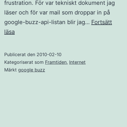
frustration. För var tekniskt dokument jag
läser och för var mail som droppar in på
google-buzz-api-listan blir jag…
Fortsätt
Google
läsa
Buzz
–
Publicerat den
2010-02-10
varför
Kategoriserat som
Framtiden
,
Internet
webbutvecklaren
Märkt
google buzz
i
mig
längtar