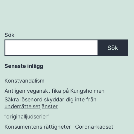
Sök
Sök
Senaste inlägg
Konstvandalism
Äntligen veganskt fika på Kungsholmen
Säkra lösenord skyddar dig inte från
underrättelsetjänster
”originalljudserier”
Konsumentens rättigheter i Corona-kaoset