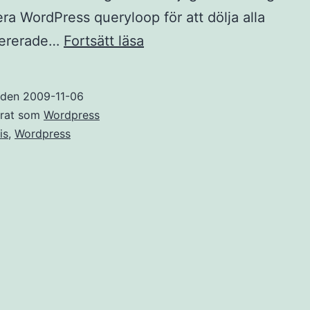
ra WordPress queryloop för att dölja alla
Uteslut
ererade…
Fortsätt läsa
avdelningar
från
t den
2009-11-06
Thesis
erat som
Wordpress
etta
is
,
Wordpress
med
querymanipulation