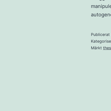
manipule
autogen
Publicera
Kategoris
Märkt
thes