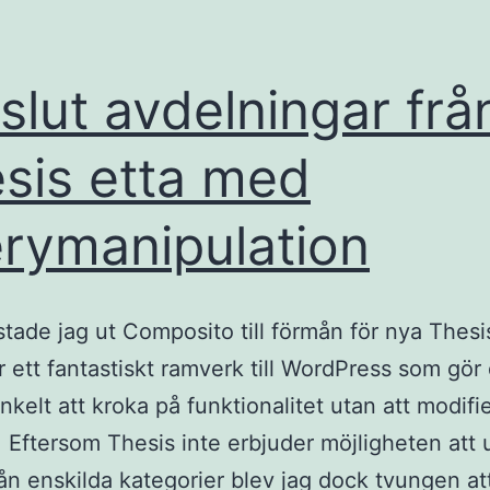
slut avdelningar frå
sis etta med
rymanipulation
astade jag ut Composito till förmån för nya Thesis
r ett fantastiskt ramverk till WordPress som gör
enkelt att kroka på funktionalitet utan att modifi
r. Eftersom Thesis inte erbjuder möjligheten att 
rån enskilda kategorier blev jag dock tvungen at