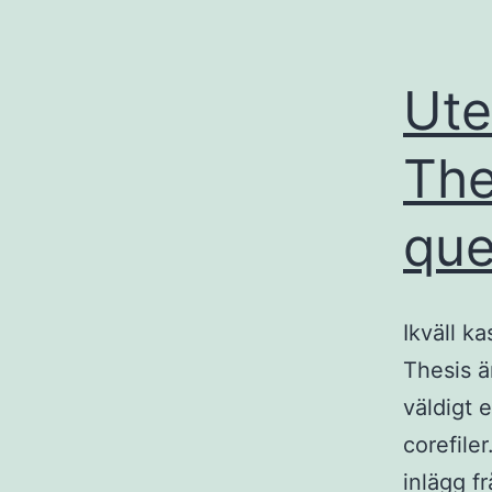
Ute
The
que
Ikväll k
Thesis ä
väldigt 
corefile
inlägg f