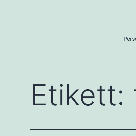
Hoppa
till
innehåll
Pers
Etikett: