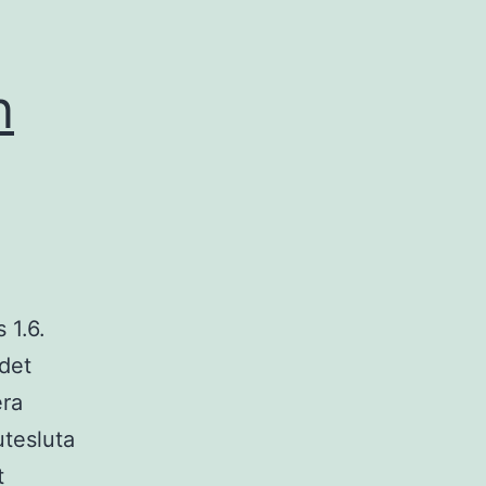
n
 1.6.
 det
era
utesluta
t