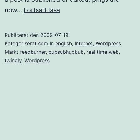
WordPress
now…
Fortsätt läsa
putting
the
Publicerat den
2009-07-19
real
Kategoriserat som
In english
,
Internet
,
Wordpress
time
Märkt
feedburner
,
pubsubhubbub
,
real time web
,
twingly
,
Wordpress
web
to
a
halt?