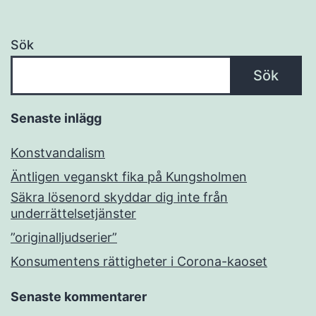
Sök
Sök
Senaste inlägg
Konstvandalism
Äntligen veganskt fika på Kungsholmen
Säkra lösenord skyddar dig inte från
underrättelsetjänster
”originalljudserier”
Konsumentens rättigheter i Corona-kaoset
Senaste kommentarer