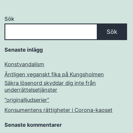
Sök
Sök
Senaste inlägg
Konstvandalism
Äntligen veganskt fika på Kungsholmen
Säkra lösenord skyddar dig inte från
underrättelsetjänster
”originalljudserier”
Konsumentens rättigheter i Corona-kaoset
Senaste kommentarer