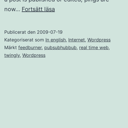
WordPress
now…
Fortsätt läsa
putting
the
Publicerat den
2009-07-19
real
Kategoriserat som
In english
,
Internet
,
Wordpress
time
Märkt
feedburner
,
pubsubhubbub
,
real time web
,
twingly
,
Wordpress
web
to
a
halt?