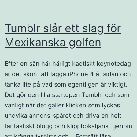
Tumblr slår ett slag för
Mexikanska golfen
Efter en sån här härligt kaotiskt keynotedag
är det skönt att lägga iPhone 4 åt sidan och
tänka lite på vad som egentligen är viktigt.
Det gör den lilla startupen Tumblr, och som
vanligt när det gäller klicken som lyckas
undvika annons-spåret och driva en helt
fantastiskt blogg och klippbokstjänst genom
Tumblr
att kränga t-shirts och…
Fortsätt läsa