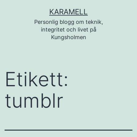
Hoppa
KARAMELL
till
Personlig blogg om teknik,
innehåll
integritet och livet på
Kungsholmen
Etikett:
tumblr