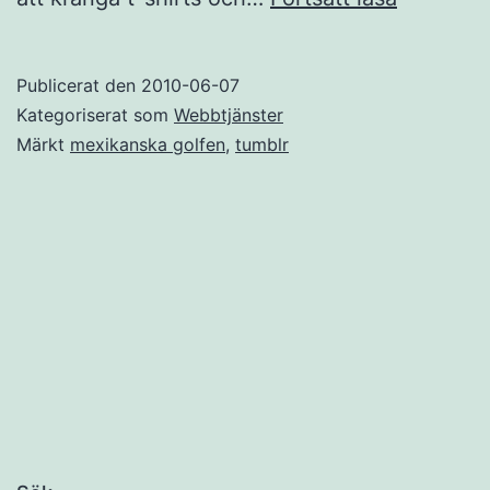
slår
ett
Publicerat den
2010-06-07
slag
Kategoriserat som
Webbtjänster
för
Märkt
mexikanska golfen
,
tumblr
Mexikan
golfen