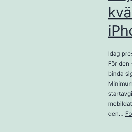
kvä
iPh
Idag pre
För den s
binda si
Minimum
startavg
mobildat
den…
Fo