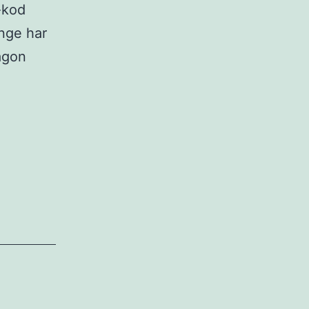
-kod
änge har
ågon
iven
ngsplattform