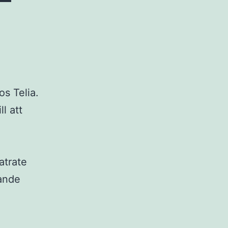
s Telia.
l att
atrate
rande