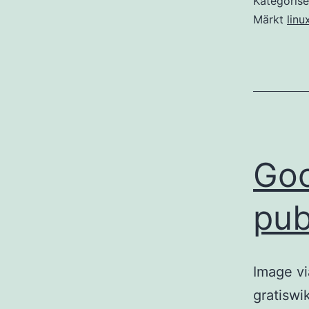
Kategoris
Märkt
linu
Goo
pub
Image v
gratiswi