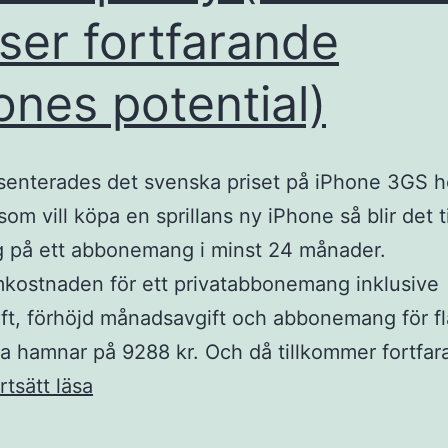
ser fortfarande
ones potential)
senterades det svenska priset på iPhone 3GS ho
om vill köpa en sprillans ny iPhone så blir det til
g på ett abbonemang i minst 24 månader.
kostnaden för ett privatabbonemang inklusive
ift, förhöjd månadsavgift och abbonemang för fl
a hamnar på 9288 kr. Och då tillkommer fortfa
Hejdå
rtsätt läsa
Spotify