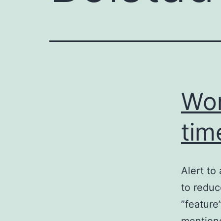
Wor
tim
Alert to
to redu
”feature