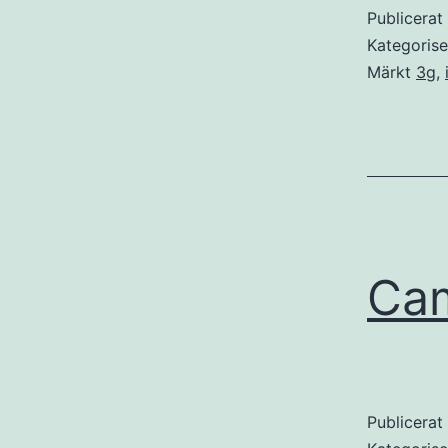
Publicera
Kategoris
Märkt
3g
,
Ca
Publicera