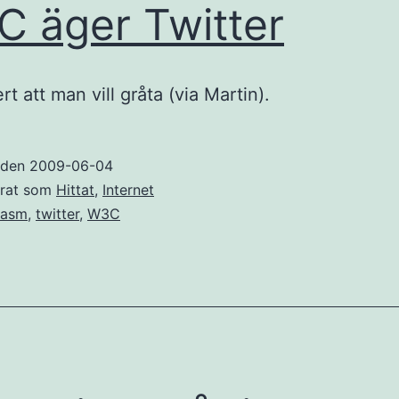
 äger Twitter
t att man vill gråta (via Martin).
t den
2009-06-04
erat som
Hittat
,
Internet
kasm
,
twitter
,
W3C