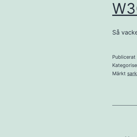
W3C
Så vacker
Publicera
Kategoris
Märkt
sar