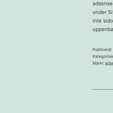
adsensea
under Si
inte sid
uppenba
Publicera
Kategoris
Märkt
ads