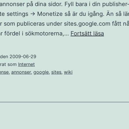
nnonser på dina sidor. Fyll bara i din publisher
te settings -> Monetize så är du igång. Än så l
or som publiceras under sites.google.com fått n
Google
r fördel i sökmotorerna,…
Fortsätt läsa
som
annonsdr
t den
2009-06-29
publiceri
erat som
Internet
ense
,
annonser
,
google
,
sites
,
wiki