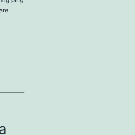
fing ping
 are
ia