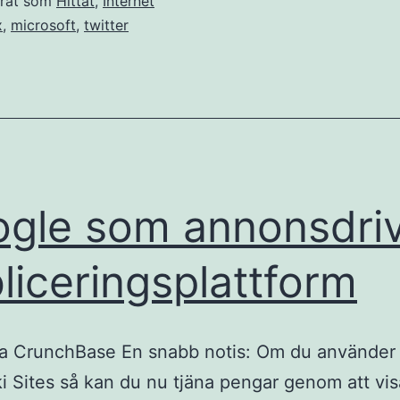
erat som
Hittat
,
Internet
x
,
microsoft
,
twitter
gle som annonsdri
liceringsplattform
ia CrunchBase En snabb notis: Om du använder
ki Sites så kan du nu tjäna pengar genom att vis