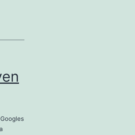
ven
 Googles
a