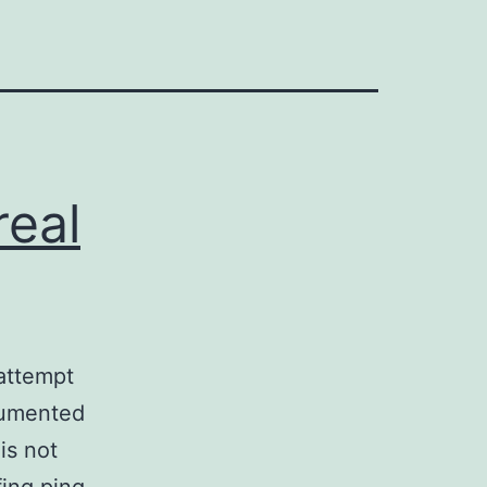
real
 attempt
cumented
is not