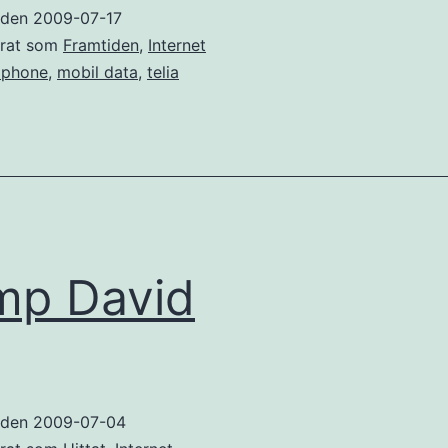
(eller
t den
2009-07-17
Telia
erat som
Framtiden
,
Internet
kväser
iphone
,
mobil data
,
telia
fortfarande
iPhones
potential)
mp David
t den
2009-07-04