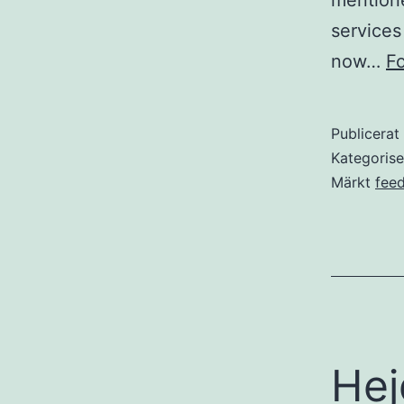
mentione
services
now…
Fo
Publicera
Kategoris
Märkt
fee
Hej