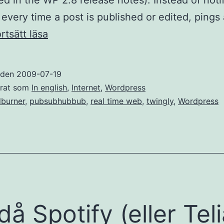
d in the WP 2.8 release notes). Instead of noti
 every time a post is published or edited, pings
WordPress
rtsätt läsa
putting
the
t den
2009-07-19
real
erat som
In english
,
Internet
,
Wordpress
time
dburner
,
pubsubhubbub
,
real time web
,
twingly
,
Wordpress
web
to
a
halt?
då Spotify (eller Tel